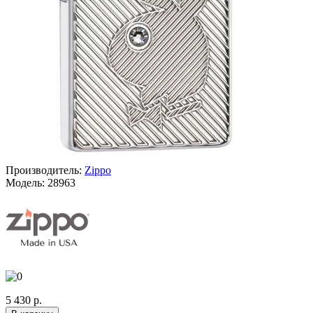
Производитель:
Zippo
Модель:
28963
5 430 р.